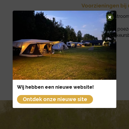
Voorzieningen bij 
6 ampère stroo
Gratis WiFi
Honden en poez
Gratis voorkeurs
Wij hebben een nieuwe website!
Wij
Ontdek onze nieuwe site