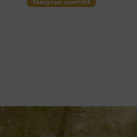
Terug naar overzicht
ebsite!
Wij hebben een nieuwe website!
site
Ontdek onze nieuwe site