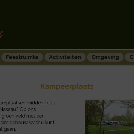
Feestruimte
Activiteiten
Omgeving
C
Kampeerplaats
erplaatsen midden in de
e-Nassau? Op ons
i groen veld met een
itaire gebouw waar u kunt
nt gaan.