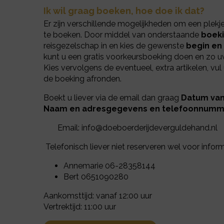
Ik wil graag boeken, hoe doe ik dat?
Er zijn verschillende mogelijkheden om een plek
te boeken. Door middel van onderstaande
boek
reisgezelschap in en kies de gewenste
begin en
kunt u een gratis voorkeursboeking doen en zo uw 
Kies vervolgens de eventueel, extra artikelen, vu
de boeking afronden.
Boekt u liever via de email dan graag
Datum van
Naam en adresgegevens en telefoonnumm
Email: info@doeboerderijdeverguldehand.nl
Telefonisch liever niet reserveren wel voor infor
Annemarie 06-28358144
Bert 0651090280
Aankomsttijd: vanaf 12:00 uur
Vertrektijd: 11:00 uur