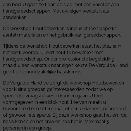
aan bod. U gaat zelf aan de slag met een variëteit aan
Gastenboek
handgereedschappen. Met uw eigen werkstuk als
aandenken.
Foto's
De workshop Houtbewerken is inclusief (een beperkt
Contact
aantal) materialen en het gebruik van gereedschappen.
Links
Tijdens de workshop Houtbewerken staat het plezier in
het werk voorop. U leert hout te bewerken met
Privacyverklaring
handgereedschap. Onder professionele begeleiding
maakt u een werkstuk naar eigen keuze De Vergulde Hand
Disclaimer
geeft u de noodzakelijke basiskennis.
De Vergulde Hand verzorgt de workshop Houtbewerken
voor kleine groepen geïnteresseerden zodat we op
specifieke vraagstukken in kunnen gaan. U leert
vormgegeven in een blok hout. Hiervan maakt u
bijvoorbeeld een totempaal, of een ordament, naambord
of gewoon iets aparts. Bij deze workshop gaat het om de
basis kennis en het ervaren hoe het is. Maximaal 5
personen in een groep.