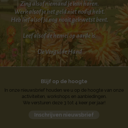
Zing alsof niemand je kan horen.
Werk alsof je het geld niet nodig hebt.
Heb lief alsof je nog nooit gekwetst bent.
Leef alsof de hemel op aarde is.
De Vergulde Hand
Blijf op de hoogte
In onze nieuwsbrief houden we u op de hoogte van onze
activiteiten, workshops en aanbiedingen.
We versturen deze 3 tot 4 keer per jaar!
Inschrijven nieuwsbrief