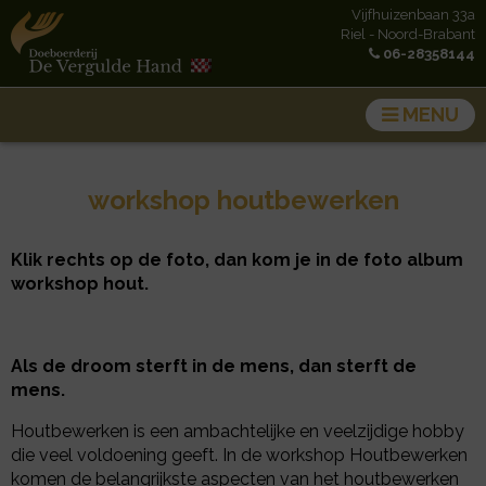
Vijfhuizenbaan 33a
Riel - Noord-Brabant
06-28358144
MENU
Groepsaccommodatie
Kamperen
workshop houtbewerken
Feestruimte
Activiteiten
Klik rechts op de foto, dan kom je in de foto album
workshop hout.
Omgeving
Contact
Als de droom sterft in de mens, dan sterft de
Caravan
mens.
Houtbewerken is een ambachtelijke en veelzijdige hobby
Over ons
die veel voldoening geeft. In de workshop Houtbewerken
Nieuws
komen de belangrijkste aspecten van het houtbewerken