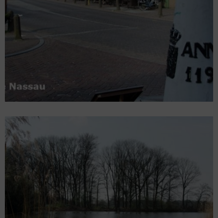
Gastenboek
Foto's
Contact
Links
Privacyverklaring
Disclaimer