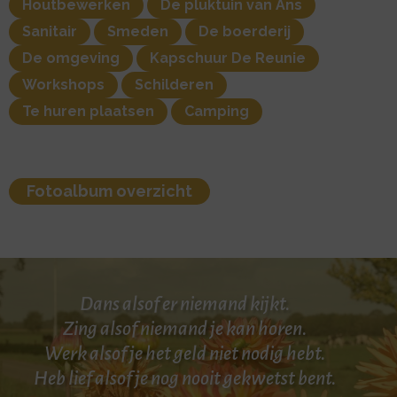
Houtbewerken
De pluktuin van Ans
Sanitair
Smeden
De boerderij
De omgeving
Kapschuur De Reunie
Workshops
Schilderen
Te huren plaatsen
Camping
Fotoalbum overzicht
Dans alsof er niemand kijkt.
Zing alsof niemand je kan horen.
Werk alsof je het geld niet nodig hebt.
Heb lief alsof je nog nooit gekwetst bent.