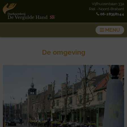
Vijfhuizenbaan 33a
Riel - Noord-Brabant
06-28358144
MENU
Groepsaccommodatie
Kamperen
De omgeving
Feestruimte
Activiteiten
Omgeving
Contact
Caravan
Over ons
Nieuws